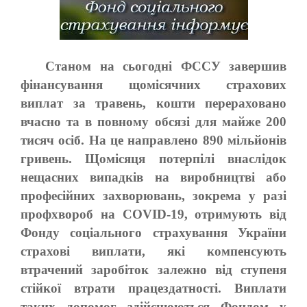
Станом на сьогодні ФССУ завершив
фінансування щомісячних страхових
виплат за травень, кошти перераховано
вчасно та в повному обсязі для майже 200
тисяч осіб. На це направлено 890 мільйонів
гривень. Щомісяця потерпілі внаслідок
нещасних випадків на виробництві або
професійних захворювань, зокрема у разі
профхвороб на COVID-19, отримують від
Фонду соціального страхування України
страхові виплати, які компенсують
втрачений заробіток залежно від ступеня
стійкої втрати працездатності. Виплати
таких допомог здійснюються Фондом у