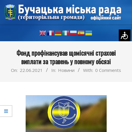
Skip
to
content
Primary
Фонд профінансував щомісячні страхові
Navigation
виплати за травень у повному обсязі
Menu
On:
22.06.2021
In:
Новини
With:
0 Comments