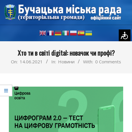
Skip
to
content
Primary
Хто ти в світі digital: новачок чи профі?
Navigation
Menu
On:
14.06.2021
In:
Новини
With:
0 Comments