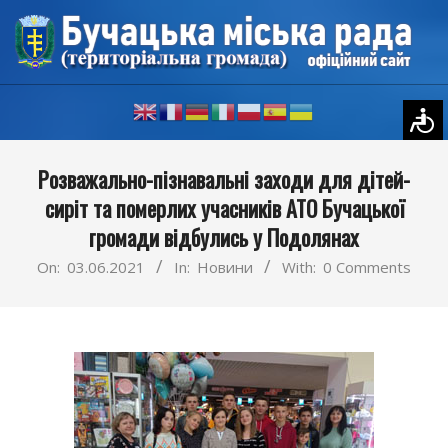
Skip
to
content
Primary
Розважально-пізнавальні заходи для дітей-
Navigation
сиріт та померлих учасників АТО Бучацької
Menu
громади відбулись у Подолянах
On:
03.06.2021
In:
Новини
With:
0 Comments