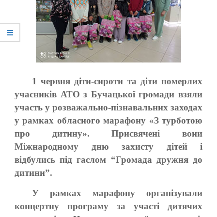
1 червня діти-сироти та діти померлих
учасників АТО з Бучацької громади взяли
участь у розважально-пізнавальних заходах
у рамках обласного марафону «З турботою
про дитину». Присвячені вони
Міжнародному дню захисту дітей і
відбулись під гаслом “Громада дружня до
дитини”.
У рамках марафону організували
концертну програму за участі дитячих