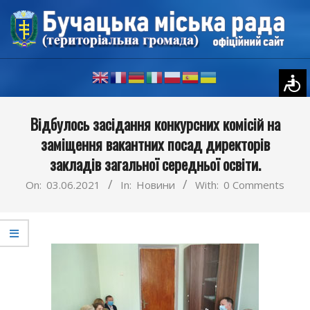
Skip
to
content
Primary
Відбулось засідання конкурсних комісій на
Navigation
заміщення вакантних посад директорів
Menu
закладів загальної середньої освіти.
On:
03.06.2021
In:
Новини
With:
0 Comments