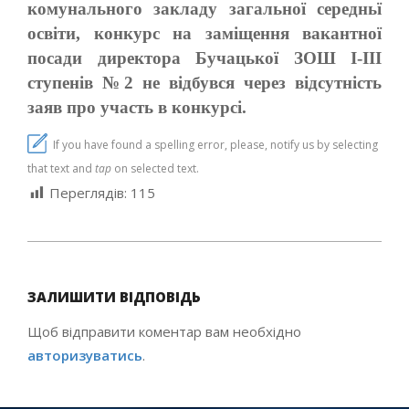
комунального закладу загальної середньї
освіти, конкурс на заміщення вакантної
посади директора Бучацької ЗОШ I-III
ступенів №2 не відбувся через відсутність
заяв про участь в конкурсі.
If you have found a spelling error, please, notify us by selecting
that text and
tap
on selected text.
Переглядів:
115
2021-
06-
ЗАЛИШИТИ ВІДПОВІДЬ
03
Щоб відправити коментар вам необхідно
авторизуватись
.