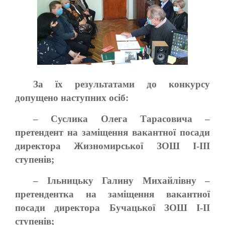
За їх результатами до конкурсу
допущено наступних осіб:
– Суслика Олега Тарасовича –
претендент на заміщення вакантної посади
директора Жизномирської ЗОШ I-III
ступенів;
– Ільницьку Галину Михайлівну –
претендентка на заміщення вакантної
посади директора Бучацької ЗОШ I-II
ступенів;