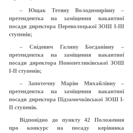
– Ющак Тетяну Володимирівну –
претендентка на заміщення вакантної
посади директора Переволоцької ЗОШ I-III
ступенів;
– Снідевич Галину Богданівну –
претендентка на заміщення вакантної
посади директора Новопетликівської ЗОШ
I-II ступенів;
– Запоточну Mapiю Михайлівну –
претендентка на заміщення вакантної
посади директора Підзамочківської ЗОШ I-
II ступенів.
Відповідно до пункту 42 Положення
про конкурс на посаду керівника