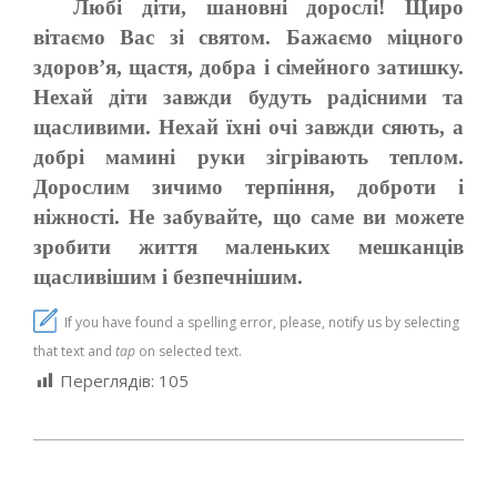
Любі діти, шановні дорослі! Щиро
вітаємо Вас зі святом. Бажаємо міцного
здоров’я, щастя, добра і сімейного затишку.
Нехай діти завжди будуть радісними та
щасливими. Нехай їхні очі завжди сяють, а
добрі мамині руки зігрівають теплом.
Дорослим зичимо терпіння, доброти і
ніжності. Не забувайте, що саме ви можете
зробити життя маленьких мешканців
щасливішим і безпечнішим.
If you have found a spelling error, please, notify us by selecting
that text and
tap
on selected text.
Переглядів:
105
2021-
06-