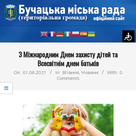
Skip
to
content
Primary
З Міжнародним Днем захисту дітей та
Navigation
Всесвітнім днем батьків
Menu
On:
01.06.2021
In:
Вітання
,
Новини
With:
0
Comments