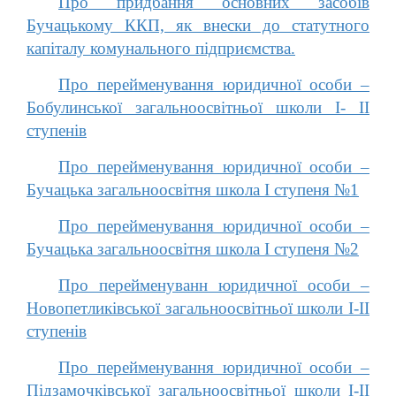
Про придбання основних засобів
Бучацькому ККП, як внески до статутного
капіталу комунального підприємства.
Про перейменування юридичної особи –
Бобулинської загальноосвітньої школи І- ІІ
ступенів
Про перейменування юридичної особи –
Бучацька загальноосвітня школа І ступеня №1
Про перейменування юридичної особи –
Бучацька загальноосвітня школа І ступеня №2
Про перейменуванн юридичної особи –
Новопетликівської загальноосвітньої школи І-ІІ
ступенів
Про перейменування юридичної особи –
Підзамочківської загальноосвітньої школи І-ІІ