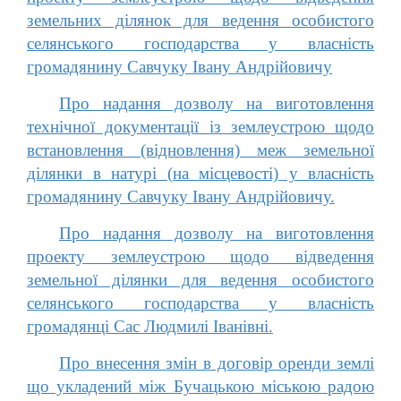
земельних ділянок для ведення особистого
селянського господарства у власність
громадянину Савчуку Івану Андрійовичу
Про надання дозволу на виготовлення
технічної документації із землеустрою щодо
встановлення (відновлення) меж земельної
ділянки в натурі (на місцевості) у власність
громадянину Савчуку Івану Андрійовичу.
Про надання дозволу на виготовлення
проекту землеустрою щодо відведення
земельної ділянки для ведення особистого
селянського господарства у власність
громадянці Сас Людмилі Іванівні.
Про внесення змін в договір оренди землі
що укладений між Бучацькою міською радою