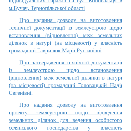
індивідуальних гаражів на вул. Коновальця в
м.Бучач, Тернопільської області
Про надання дозволу на виготовлення
технічної документації із землеустрою щодо
встановлення (відновлення) меж земельних
ділянок в натурі (на місцевості) у власність
громадянці Гаврилюк Марії Русланівні
Про затвердження технічної документації
із землеустрою щодо встановлення
(відновлення) меж земельної ділянки в натурі
(на місцевості) громадянці Головацькій Надії
Євгенівні.
Про надання дозволу на виготовлення
проекту землеустрою щодо відведення
земельних ділянок для ведення особистого
селянського господарства у власність