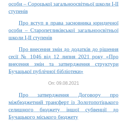
особи – Сороцької загальноосвітньої школи І-ІІ
ступенів
Про вступ в права засновника юридичної
особи – Старопетликівської загальноосвітньої
школи І-ІІ ступенів
Про внесення змін до додатків до рішення
сесії № 1046 від 12 липня 2021 року «Про
внесення змін та затвердження структури
Бучацької публічної бібліотеки»
On: 09.08.2021
Про затвердження Договору про
міжбюджетний трансферт із Золотопотіцького
селищного бюджету іншої субвенції до
Бучацького міського бюджету