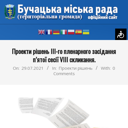
Skip
to
content
Primary
Проекти рішень IIІ-го пленарного засідання
Navigation
п’ятої сесії VIII скликання.
Menu
On:
29.07.2021
In:
Проекти рішень
With:
0
Comments