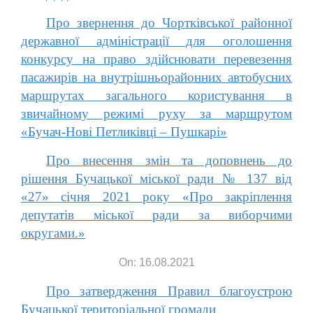
Про звернення до Чортківської районної
державної адміністрації для оголошення
конкурсу на право здійснювати перевезення
пасажирів на внутрішньорайонних автобусних
маршрутах загального користування в
звичайному режимі руху за маршрутом
«Бучач-Нові Петликівці – Пушкарі»
Про внесення змін та доповнень до
рішення Бучацької міської ради № 137 від
«27» січня 2021 року «Про закріплення
депутатів міської ради за виборчими
округами.»
On: 16.08.2021
Про затвердження Правил благоустрою
Бучацької територіальної громади