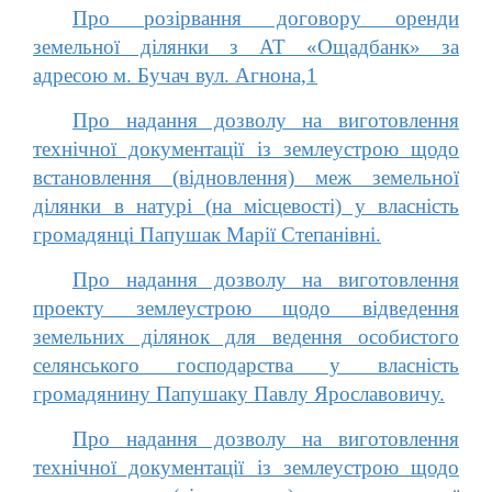
Про розірвання договору оренди
земельної ділянки з АТ «Ощадбанк» за
адресою м. Бучач вул. Агнона,1
Про надання дозволу на виготовлення
технічної документації із землеустрою щодо
встановлення (відновлення) меж земельної
ділянки в натурі (на місцевості) у власність
громадянці Папушак Марії Степанівні.
Про надання дозволу на виготовлення
проекту землеустрою щодо відведення
земельних ділянок для ведення особистого
селянського господарства у власність
громадянину Папушаку Павлу Ярославовичу.
Про надання дозволу на виготовлення
технічної документації із землеустрою щодо