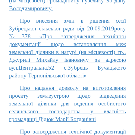
(на місцевості) громадянину Гузелику Богдану
Володимировичу.
Про внесення змін в рішення сесії
Зубрецької сільської ради від 20.09.2019року
№378 «Про затвердження технічної
документації щодо встановлення меж
земельної ділянки в натурі (на місцевості) гр..
Джурилі Михайлу Івановичу за адресою
вул.Центральна,52 с.Зубрець Бучацького
району Тернопільської області»
Про надання дозволу на виготовлення
проекту землеустрою щодо відведення
земельної ділянки для ведення особистого
селянського господарства у власність
громадянці Дідюк Марії Богданівні
Про затвердження технічної документації