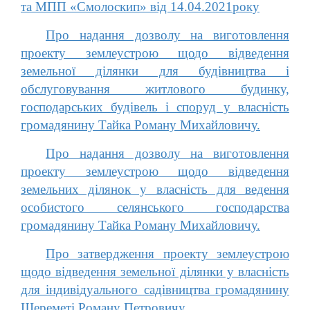
та МПП «Смолоскип» від 14.04.2021року
Про надання дозволу на виготовлення
проекту землеустрою щодо відведення
земельної ділянки для будівництва і
обслуговування житлового будинку,
господарських будівель і споруд у власність
громадянину Тайка Роману Михайловичу.
Про надання дозволу на виготовлення
проекту землеустрою щодо відведення
земельних ділянок у власність для ведення
особистого селянського господарства
громадянину Тайка Роману Михайловичу.
Про затвердження проекту землеустрою
щодо відведення земельної ділянки у власність
для індивідуального садівництва громадянину
Шереметі Роману Петровичу.