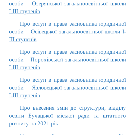
особи – Озерянської загальноосвітньої школи
І-ІІІ ступенів
Про вступ в права засновника юридичної
особи – Осівецької загальноосвітньої школи І-
ІІІ ступенів
Про вступ в права засновника юридичної
особи – Порохівської загальноосвітньої школи
І-ІІІ ступенів
Про вступ в права засновника юридичної
особи – Язловецької загальноосвітньої школи
І-ІІІ ступенів
Про внесення змін до структури, відділу
освіти Бучацької міської ради та штатного
розпису на 2021 рік