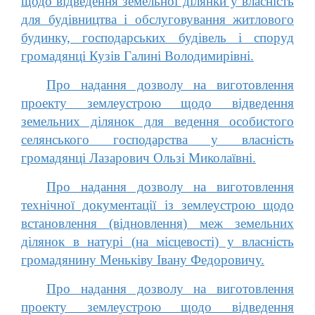
щодо відведення земельної ділянки у власність
для будівництва і обслуговування житлового
будинку, господарських будівель і споруд
громадянці Кузів Галині Володимирівні.
Про надання дозволу на виготовлення
проекту землеустрою щодо відведення
земельних ділянок для ведення особистого
селянського господарства у власність
громадянці Лазарович Ользі Миколаївні.
Про надання дозволу на виготовлення
технічної документації із землеустрою щодо
встановлення (відновлення) меж земельних
ділянок в натурі (на місцевості) у власність
громадянину Меньківу Івану Федоровичу.
Про надання дозволу на виготовлення
проекту землеустрою щодо відведення