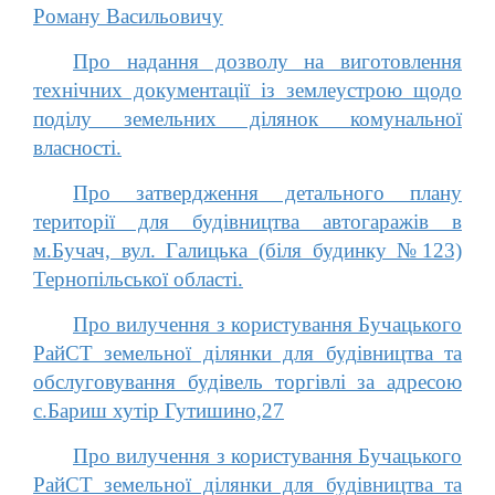
Роману Васильовичу
Про надання дозволу на виготовлення
технічних документації із землеустрою щодо
поділу земельних ділянок комунальної
власності.
Про затвердження детального плану
території для будівництва автогаражів в
м.Бучач, вул. Галицька (біля будинку №123)
Тернопільської області.
Про вилучення з користування Бучацького
РайСТ земельної ділянки для будівництва та
обслуговування будівель торгівлі за адресою
с.Бариш хутір Гутишино,27
Про вилучення з користування Бучацького
РайСТ земельної ділянки для будівництва та