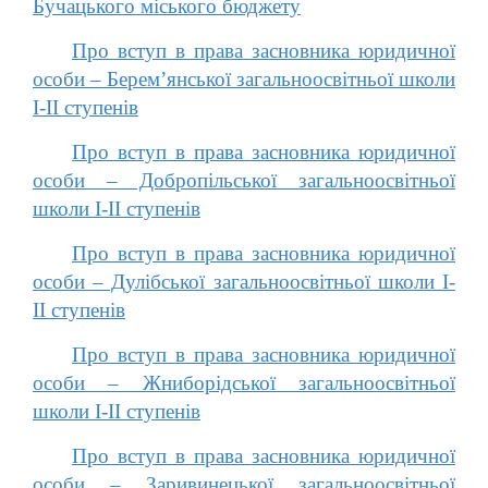
Бучацького міського бюджету
Про вступ в права засновника юридичної
особи – Берем’янської загальноосвітньої школи
І-ІІ ступенів
Про вступ в права засновника юридичної
особи – Добропільської загальноосвітньої
школи І-ІІ ступенів
Про вступ в права засновника юридичної
особи – Дулібської загальноосвітньої школи І-
ІІ ступенів
Про вступ в права засновника юридичної
особи – Жниборідської загальноосвітньої
школи І-ІІ ступенів
Про вступ в права засновника юридичної
особи – Заривинецької загальноосвітньої