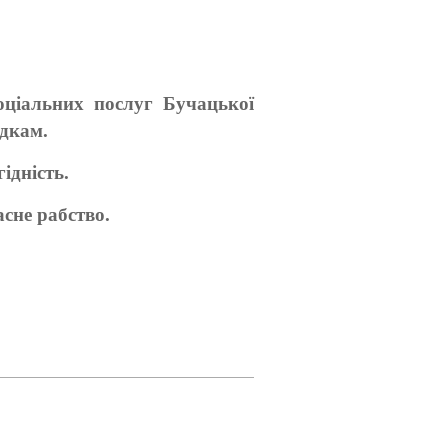
оціальних послуг Бучацької
адкам.
ідність.
асне рабство.