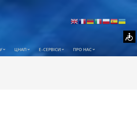
У
ЦНАП
Е-СЕРВІСИ
ПРО НАС