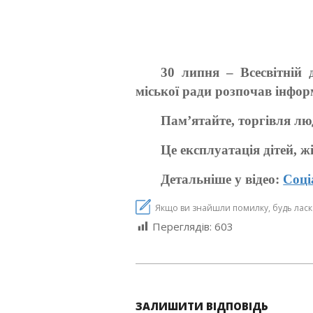
30 липня – Всесвітній 
міської ради розпочав інфо
Пам’ятайте, торгівля лю
Це експлуатація дітей, ж
Детальніше у відео:
Соці
Якщо ви знайшли помилку, будь ласка,
Переглядів:
603
2021-
07-
ЗАЛИШИТИ ВІДПОВІДЬ
26