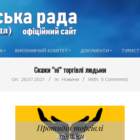
А
ВИКОНАВЧИЙ КОМІТЕТ
ДОКУМЕНТИ
ТУРИСТ
Primary
Navigation
Скажи “ні” торгівлі людьми
Menu
On:
26.07.2021
In:
Новини
With:
0 Comments