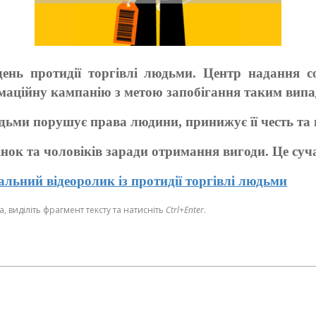
день протидії торгівлі людьми. Центр надання с
рмаційну кампанію з метою запобігання таким вип
дьми порушує права людини, принижує її честь та г
інок та чоловіків заради отримання вигоди. Це суч
альний відеоролик із протидії торгівлі людьми
 виділіть фрагмент тексту та натисніть
Ctrl+Enter
.