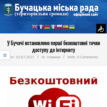
Skip
to
content
Primary
У Бучачі встановлено перші безкоштовні точки
Navigation
доступу до інтернету
Menu
On:
02.07.2021
In:
Новини
With:
0 Comments