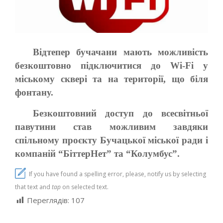
Відтепер бучачани мають можливість
безкоштовно підключитися до Wi-Fi у
міському сквері та на території, що біля
фонтану.
Безкоштовний доступ до всесвітньої
павутини став можливим завдяки
спільному проєкту Бучацької міської ради і
компаній “БіттерНет” та “Колумбус”.
If you have found a spelling error, please, notify us by selecting
that text and
tap
on selected text.
Переглядів:
107