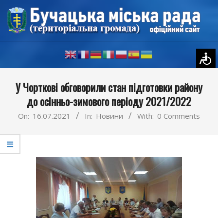
Skip
to
content
Primary
У Чорткові обговорили стан підготовки району
Navigation
до осінньо-зимового періоду 2021/2022
Menu
On:
16.07.2021
In:
Новини
With:
0 Comments