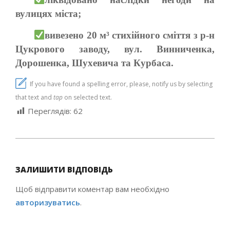
вулицях міста;
вивезено 20 м³ стихійного сміття з р-н
Цукрового заводу, вул. Винниченка,
Дорошенка, Шухевича та Курбаса.
If you have found a spelling error, please, notify us by selecting
that text and
tap
on selected text.
Переглядів:
62
2021-
07-
ЗАЛИШИТИ ВІДПОВІДЬ
05
Щоб відправити коментар вам необхідно
авторизуватись
.