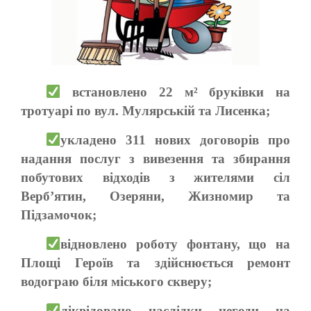
встановлено 22 м² бруківки на
тротуарі по вул. Мулярській та Лисенка;
укладено 311 нових договорів про
надання послуг з вивезення та збирання
побутових відходів з жителями сіл
Верб’ятин, Озеряни, Жизномир та
Підзамочок;
відновлено роботу фонтану, що на
Площі Героїв та здійснюється ремонт
водограю біля міського скверу;
ліквідовано наслідки негоди на