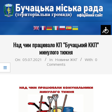
Skip
to
content
Primary
Над чим працювало КП “Бучацький ККП”
Navigation
минулого тижня
Menu
On:
05.07.2021
In:
Новини ЖКГ
With:
0
Comments