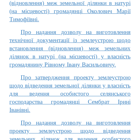
(відновлення) меж земельної ділянки в натурі
(на місцевості) громадянці Околович Марії
Тимофіївні.
Про надання дозволу на виготовлення
технічної документації із землеустрою щодо
встановлення (відновлення) меж земельних
ділянок в натурі (на місцевості) у власність
громадянину Рівному Івану Васильовичу.
Про затвердження проекту землеустрою
щодо відведення земельної ділянки у власність
для ведення особистого селянського
господарства громадянці Сембрат Ірині
Іванівні.
Про надання дозволу на виготовлення
проекту землеустрою щодо відведення
земельних ділянок для ведення особистого