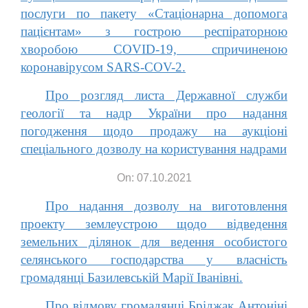
послуги по пакету «Стаціонарна допомога
пацієнтам» з гострою респіраторною
хворобою COVID-19, спричиненою
коронавірусом SARS-COV-2.
Про розгляд листа Державної служби
геології та надр України про надання
погодження щодо продажу на аукціоні
спеціального дозволу на користування надрами
On: 07.10.2021
Про надання дозволу на виготовлення
проекту землеустрою щодо відведення
земельних ділянок для ведення особистого
селянського господарства у власність
громадянці Базилевській Марії Іванівні.
Про відмову громадянці Бріджак Антоніні