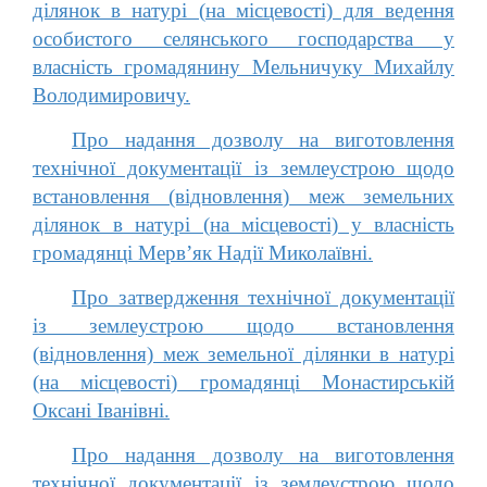
ділянок в натурі (на місцевості) для ведення
особистого селянського господарства у
власність громадянину Мельничуку Михайлу
Володимировичу.
Про надання дозволу на виготовлення
технічної документації із землеустрою щодо
встановлення (відновлення) меж земельних
ділянок в натурі (на місцевості) у власність
громадянці Мерв’як Надії Миколаївні.
Про затвердження технічної документації
із землеустрою щодо встановлення
(відновлення) меж земельної ділянки в натурі
(на місцевості) громадянці Монастирській
Оксані Іванівні.
Про надання дозволу на виготовлення
технічної документації із землеустрою щодо