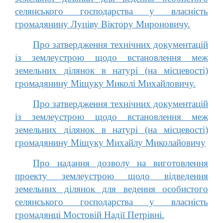
селянського господарства у власність
громадянину Луціву Віктору Мироновичу.
Про затвердження технічних документацій
із землеустрою щодо встановлення меж
земельних ділянок в натурі (на місцевості)
громадянину Міщуку Миколі Михайловичу.
Про затвердження технічних документацій
із землеустрою щодо встановлення меж
земельних ділянок в натурі (на місцевості)
громадянину Міщуку Михайлу Миколайовичу
Про надання дозволу на виготовлення
проекту землеустрою щодо відведення
земельних ділянок для ведення особистого
селянського господарства у власність
громадянці Мостовій Надії Петрівні.