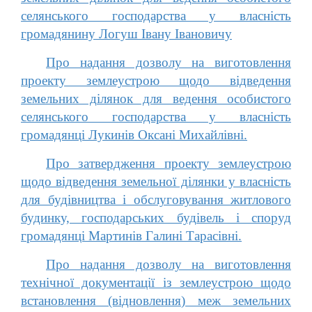
селянського господарства у власність
громадянину Логуш Івану Івановичу
Про надання дозволу на виготовлення
проекту землеустрою щодо відведення
земельних ділянок для ведення особистого
селянського господарства у власність
громадянці Лукинів Оксані Михайлівні.
Про затвердження проекту землеустрою
щодо відведення земельної ділянки у власність
для будівництва і обслуговування житлового
будинку, господарських будівель і споруд
громадянці Мартинів Галині Тарасівні.
Про надання дозволу на виготовлення
технічної документації із землеустрою щодо
встановлення (відновлення) меж земельних