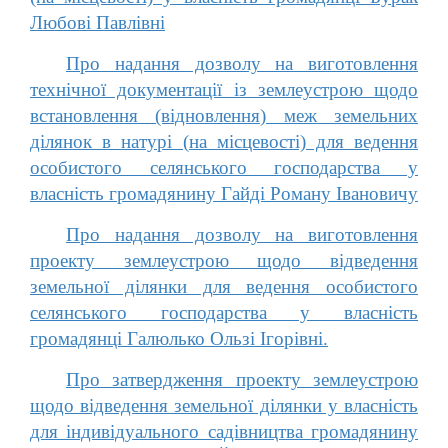
Любові Павлівні
Про надання дозволу на виготовлення
технічної документації із землеустрою щодо
встановлення (відновлення) меж земельних
ділянок в натурі (на місцевості) для ведення
особистого селянського господарства у
власність громадянину Гайді Роману Івановичу
Про надання дозволу на виготовлення
проекту землеустрою щодо відведення
земельної ділянки для ведення особистого
селянського господарства у власність
громадянці Галюлько Ользі Ігорівні.
Про затвердження проекту землеустрою
щодо відведення земельної ділянки у власність
для індивідуального садівництва громадянину