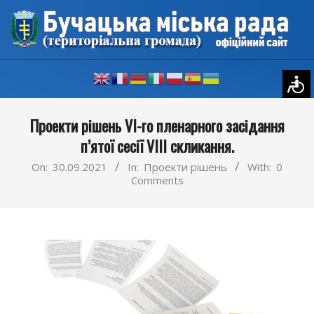
Skip
to
content
Primary
Проекти рішень VI-го пленарного засідання
Navigation
п’ятої сесії VIII скликання.
Menu
On:
30.09.2021
In:
Проекти рішень
With:
0
Comments