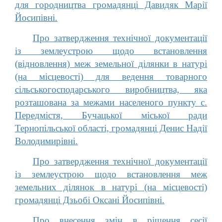
для городництва громадянці Давидяк Марії
Йосипівні.
Про затвердження технічної документації
із землеустрою щодо встановлення
(відновлення) меж земельної ділянки в натурі
(на місцевості) для ведення товарного
сільськогосподарського виробництва, яка
розташована за межами населеного пункту с.
Передмістя, Бучацької міської ради
Тернопільської області, громадянці Денис Надії
Володимирівні.
Про затвердження технічної документації
із землеустрою щодо встановлення меж
земельних ділянок в натурі (на місцевості)
громадянці Дзьобі Оксані Йосипівні.
Про внесення змін в рішення сесії