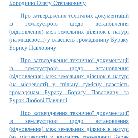
Бородицю Олегу Степановичу
Про затвердження технічних документацій
із землеустрою щодо встановлення
(відновлення) меж земельних ділянок в натурі
(на місцевості) у власність громадянину Бураку
Борису Павловичу
Про затвердження технічної документації
із землеустрою щодо встановлення
(відновлення) меж земельних ділянок в натурі
(на місцевості) у спільну сумісну власність
громадянам Бураку Борису Павловичу та
Бурак Любові Павлівні
Про затвердження технічної документації
із землеустрою щодо встановлення
(відновлення) меж земельних ділянок в натурі
(на місцевості) у власність громадянці Бурак