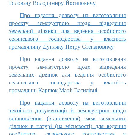
Головачу Володимиру Йосиповичу.
Про надання дозволу на виготовлення
проекту землеустрою щодо відведення
земельної ділянки для ведення особистого
селянського господарства у власність
громадянину Дупляку Петру Степановичу
Про надання дозволу на виготовлення
проекту землеустрою щодо відведення
земельних ділянок для ведення особистого
селянського господарства у власність
громадянці Карпюк Марії Василівні.
Про надання дозволу на виготовлення
технічної документації із землеустрою щодо
встановлення (відновлення) меж земельних
ділянок в натурі (на місцевості) для ведення
особистого селянського господарства у