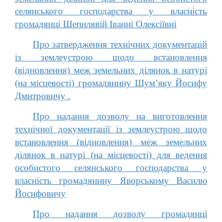
селянського господарства у власність
громадянці Шепилявій Іванні Олексіївні
Про затвердження технічних документацій
із землеустрою щодо встановлення
(відновлення) меж земельних ділянок в натурі
(на місцевості) громадянину Шум’яку Йосифу
Дмитровичу .
Про надання дозволу на виготовлення
технічної документації із землеустрою щодо
встановлення (відновлення) меж земельних
ділянок в натурі (на місцевості) для ведення
особистого селянського господарства у
власність громадянину Яворському Василю
Йосифовичу
Про надання дозволу громадянці