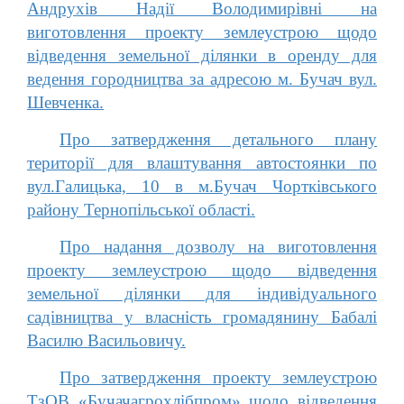
Андрухів Надії Володимирівні на
виготовлення проекту землеустрою щодо
відведення земельної ділянки в оренду для
ведення городництва за адресою м. Бучач вул.
Шевченка.
Про затвердження детального плану
території для влаштування автостоянки по
вул.Галицька, 10 в м.Бучач Чортківського
району Тернопільської області.
Про надання дозволу на виготовлення
проекту землеустрою щодо відведення
земельної ділянки для індивідуального
садівництва у власність громадянину Бабалі
Василю Васильовичу.
Про затвердження проекту землеустрою
ТзОВ «Бучачагрохлібпром» щодо відведення