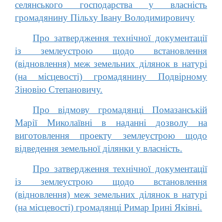
селянського господарства у власність
громадянину Пільху Івану Володимировичу
Про затвердження технічної документації
із землеустрою щодо встановлення
(відновлення) меж земельних ділянок в натурі
(на місцевості) громадянину Подвірному
Зіновію Степановичу.
Про відмову громадянці Помазанській
Марії Миколаївні в наданні дозволу на
виготовлення проекту землеустрою щодо
відведення земельної ділянки у власність.
Про затвердження технічної документації
із землеустрою щодо встановлення
(відновлення) меж земельних ділянок в натурі
(на місцевості) громадянці Римар Ірині Яківні.