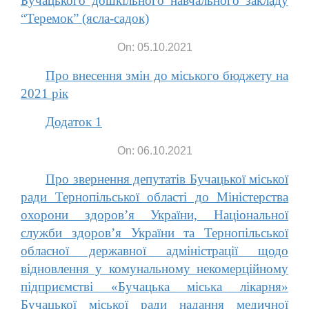
Бучацького дошкільного навчального закладу
“Теремок” (ясла-садок)
On: 05.10.2021
Про внесення змін до міського бюджету на
2021 рік
Додаток 1
On: 06.10.2021
Про звернення депутатів Бучацької міської
ради Тернопільської області до Міністерства
охорони здоров’я України, Національної
служби здоров’я України та Тернопільської
обласної державної адміністрації щодо
відновлення у комунальному некомерційному
підприємстві «Бучацька міська лікарня»
Бучацької міської ради надання медичної