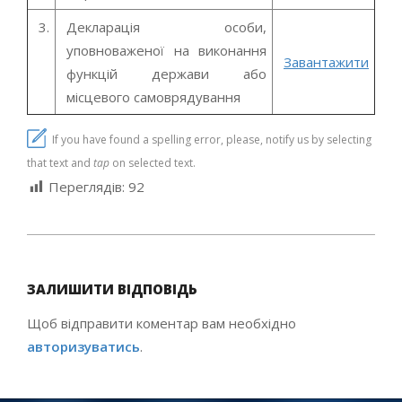
3.
Декларація особи,
уповноваженої на виконання
Завантажити
функцій держави або
місцевого самоврядування
If you have found a spelling error, please, notify us by selecting
that text and
tap
on selected text.
Переглядів:
92
2021-
09-
ЗАЛИШИТИ ВІДПОВІДЬ
08
Щоб відправити коментар вам необхідно
авторизуватись
.