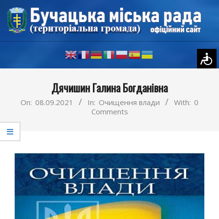
Skip
to
content
Primary
Дячишин Галина Богданівна
Navigation
Menu
On:
08.09.2021
In:
Очищення влади
With:
0
Comments