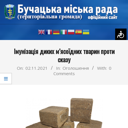
Skip
to
content
Primary
Імунізація диких м’ясоїдних тварин проти
Navigation
сказу
Menu
On:
02.11.2021
In:
Оголошення
With:
0
Comments