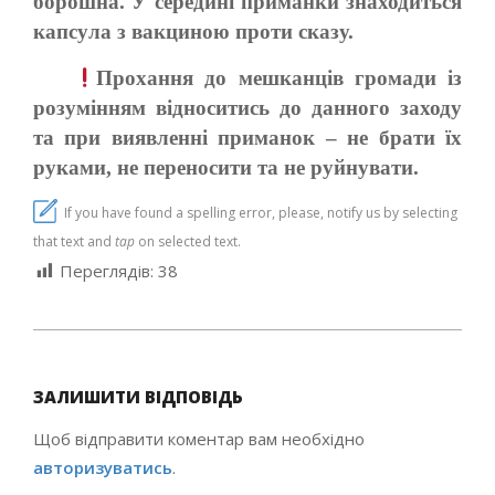
борошна. У середині приманки знаходиться
капсула з вакциною проти сказу.
Прохання до мешканців громади із
розумінням відноситись до данного заходу
та при виявленні приманок – не брати їх
руками, не переносити та не руйнувати.
If you have found a spelling error, please, notify us by selecting
that text and
tap
on selected text.
Переглядів:
38
2021-
11-
ЗАЛИШИТИ ВІДПОВІДЬ
02
Щоб відправити коментар вам необхідно
авторизуватись
.