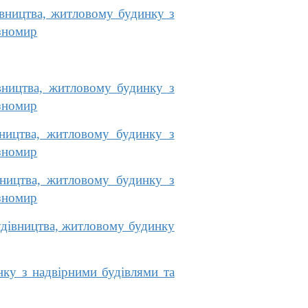
івництва, житловому будинку з
изномир
вництва, житловому будинку з
изномир
ництва, житловому будинку з
изномир
ництва, житловому будинку з
изномир
удівництва, житловому будинку
ку з надвірними будівлями та