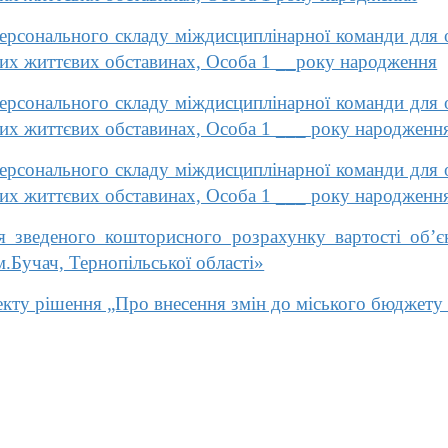
сонального складу міждисциплінарної команди для ор
них життєвих обставинах, Особа 1 __року народження
сонального складу міждисциплінарної команди для ор
них життєвих обставинах, Особа 1 ___ року народженн
сонального складу міждисциплінарної команди для ор
них життєвих обставинах, Особа 1 ___ року народженн
 зведеного кошторисного розрахунку вартості об’є
м.Бучач, Тернопільської області»
кту рішення „Про внесення змін до міського бюджету 