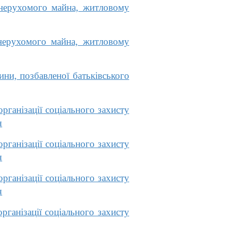
 нерухомого майна, житловому
нерухомого майна, житловому
и, позбавленої батьківського
ганізації соціального захисту
я
ганізації соціального захисту
я
ганізації соціального захисту
я
ганізації соціального захисту