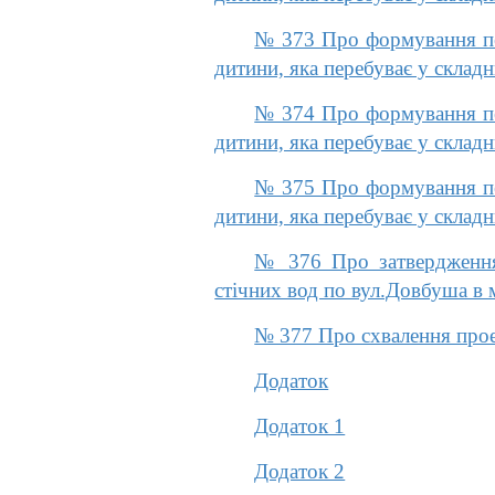
№ 373 Про формування пер
дитини, яка перебуває у склад
№ 374 Про формування пер
дитини, яка перебуває у склад
№ 375 Про формування пер
дитини, яка перебуває у склад
№ 376 Про затвердження
стічних вод по вул.Довбуша в 
№ 377 Про схвалення прое
Додаток
Додаток 1
Додаток 2