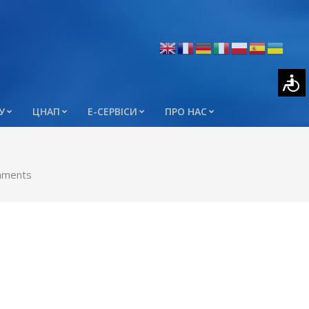
У
ЦНАП
Е-СЕРВІСИ
ПРО НАС
mments