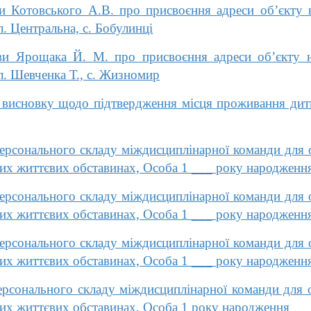
 Котовського А.В. про присвоєння адреси об’єкту
л. Центральна, с. Бобулинці
и Ярощака Й. М. про присвоєння адреси об’єкту 
л. Шевченка Т., с. Жизномир
висновку щодо підтвердження місця проживання дитин
сонального складу міждисциплінарної команди для ор
них життєвих обставинах, Особа 1 ___ року народженн
сонального складу міждисциплінарної команди для ор
них життєвих обставинах, Особа 1 ___ року народженн
сонального складу міждисциплінарної команди для ор
них життєвих обставинах, Особа 1 ___ року народженн
онального складу міждисциплінарної команди для ор
них життєвих обставинах, Особа 1 року народження