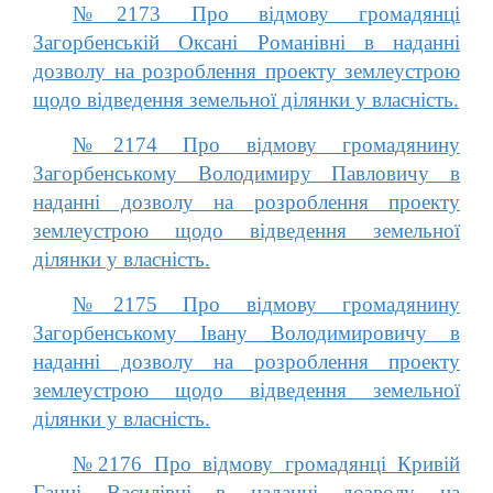
№2173 Про відмову громадянці
Загорбенській Оксані Романівні в наданні
дозволу на розроблення проекту землеустрою
щодо відведення земельної ділянки у власність.
№2174 Про відмову громадянину
Загорбенському Володимиру Павловичу в
наданні дозволу на розроблення проекту
землеустрою щодо відведення земельної
ділянки у власність.
№2175 Про відмову громадянину
Загорбенському Івану Володимировичу в
наданні дозволу на розроблення проекту
землеустрою щодо відведення земельної
ділянки у власність.
№2176 Про відмову громадянці Кривій
Ганні Василівні в наданні дозволу на