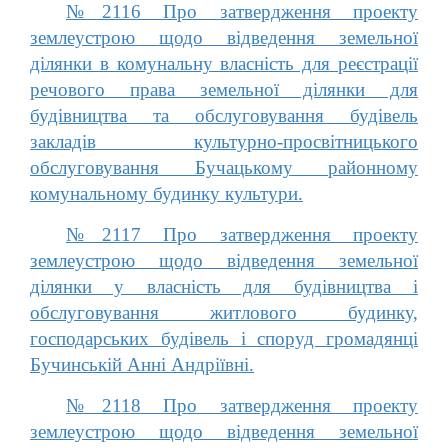
№2116 Про затвердження проекту
землеустрою щодо відведення земельної
ділянки в комунальну власність для реєстрації
речового права земельної ділянки для
будівництва та обслуговування будівель
закладів культурно-просвітницького
обслуговування Бучацькому районному
комунальному будинку культури.
№2117 Про затвердження проекту
землеустрою щодо відведення земельної
ділянки у власність для будівництва і
обслуговування житлового будинку,
господарських будівель і споруд громадянці
Бучинській Анні Андріївні.
№2118 Про затвердження проекту
землеустрою щодо відведення земельної