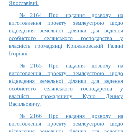
Ярославівні.
№2164 Про надання дозволу на
виготовлення проекту землеустрою щодо
відведення земельної ділянки для ведення
особистого селянського господарства у
власність громадянці Крижановській Галині
Ігорівні.
№2165 Про надання дозволу на
виготовлення проекту землеустрою щодо
відведення земельної ділянки для ведення
особистого селянського господарства у
власність громадянину Кузю Денису
Васильовичу.
№2166 Про надання дозволу на
виготовлення проекту землеустрою щодо
відведення земельної ділянки для ведення