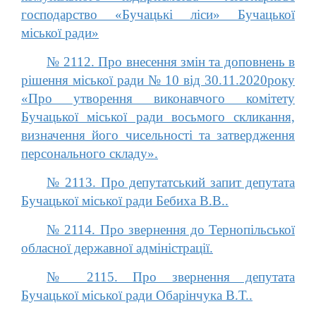
господарство «Бучацькі ліси» Бучацької
міської ради»
№ 2112. Про внесення змін та доповнень в
рішення міської ради № 10 від 30.11.2020року
«Про утворення виконавчого комітету
Бучацької міської ради восьмого скликання,
визначення його чисельності та затвердження
персонального складу».
№ 2113. Про депутатський запит депутата
Бучацької міської ради Бебиха В.В..
№ 2114. Про звернення до Тернопільської
обласної державної адміністрації.
№ 2115. Про звернення депутата
Бучацької міської ради Обарінчука В.Т..