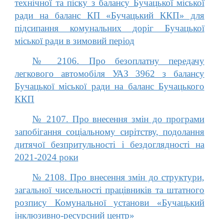
технічної та піску з балансу Бучацької міської
ради на баланс КП «Бучацький ККП» для
підсипання комунальних доріг Бучацької
міської ради в зимовий період
№ 2106. Про безоплатну передачу
легкового автомобіля УАЗ 3962 з балансу
Бучацької міської ради на баланс Бучацького
ККП
№ 2107. Про внесення змін до програми
запобігання соціальному сирітству, подолання
дитячої безпритульності і бездоглядності на
2021-2024 роки
№ 2108. Про внесення змін до структури,
загальної чисельності працівників та штатного
розпису Комунальної установи «Бучацький
інклюзивно-ресурсний центр»