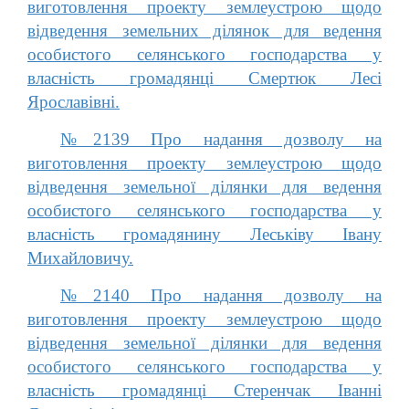
виготовлення проекту землеустрою щодо
відведення земельних ділянок для ведення
особистого селянського господарства у
власність громадянці Смертюк Лесі
Ярославівні.
№2139 Про надання дозволу на
виготовлення проекту землеустрою щодо
відведення земельної ділянки для ведення
особистого селянського господарства у
власність громадянину Леськіву Івану
Михайловичу.
№2140 Про надання дозволу на
виготовлення проекту землеустрою щодо
відведення земельної ділянки для ведення
особистого селянського господарства у
власність громадянці Стеренчак Іванні