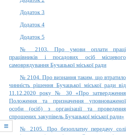
Додаток 3
Додаток 4
Додаток 5
№ 2103. Про умови оплати праці
працівників і посадових осіб місцевого
самоврядування Бучацької міської ради
№ 2104. Про визнання таким, що втратило
чинність рішення Бучацької міської ради від
11.12.2020 року № 30 «Про затвердження
Положення та призначення уповноваженої
особи (осіб) з організації та проведення
спрощених закупівель Бучацької міської ради»
№ 2105. Про безоплатну передачу солі