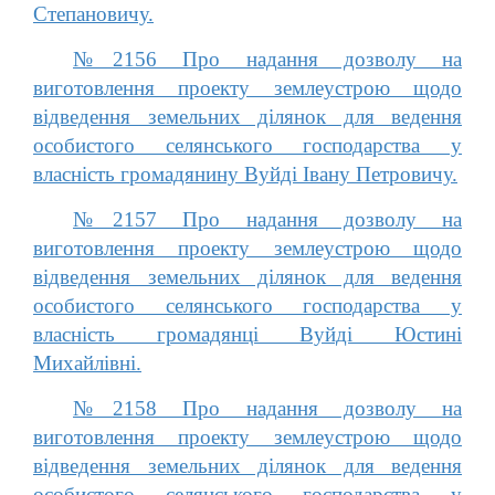
Степановичу.
№2156 Про надання дозволу на
виготовлення проекту землеустрою щодо
відведення земельних ділянок для ведення
особистого селянського господарства у
власність громадянину Вуйді Івану Петровичу.
№2157 Про надання дозволу на
виготовлення проекту землеустрою щодо
відведення земельних ділянок для ведення
особистого селянського господарства у
власність громадянці Вуйді Юстині
Михайлівні.
№2158 Про надання дозволу на
виготовлення проекту землеустрою щодо
відведення земельних ділянок для ведення
особистого селянського господарства у