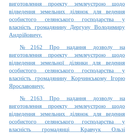
виготовлення проекту землеустрою щодо
відведення земельних ділянок для ведення
особистого селянського господарства у
власність громадянину Дергуну Володимиру
Андрійовичу.
№2162 Про надання дозволу на
виготовлення проекту землеустрою щодо
відведення земельної ділянки для ведення
особистого селянського господарства у
власність громадянину Корчинському Ігорю
Ярославовичу.
№2163 Про надання дозволу на
виготовлення проекту землеустрою щодо
відведення земельних ділянок для ведення
особистого селянського господарства у
власність громадянці Кравчук Ользі