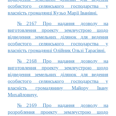
особистого селянського господарства у
власність громадянці Кузьо Марії Іванівні.
№2167 Про надання дозволу на
виготовлення проекту землеустрою щодо
відведення земельних ділянок для ведення
особистого селянського господарства у
власність громадянці Олійник Ользі Тарасівні.
№2168 Про надання дозволу на
виготовлення проекту землеустрою щодо
відведення земельних ділянок для ведення
особистого селянського господарства у
власність громадянину Майору Івану
Михайловичу.
№2169 Про надання дозволу на
розроблення проекту землеустрою щодо