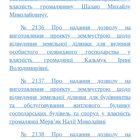
власність громадянину Шалаю Михайлу
Миколайовичу.
№2136 Про надання дозволу на
виготовлення проекту землеустрою щодо
відведення земельної ділянки для ведення
особистого селянського господарства у
власність громадянці Кальмук Ірині
Володимирівні.
№2137 Про надання дозволу на
виготовлення проекту землеустрою щодо
відведення земельної ділянки для будівництва
та обслуговування житлового будинку
господарських будівель та споруд у власність
громадянці Мерв’як Надії Миколаївні
№2138 Про надання дозволу на