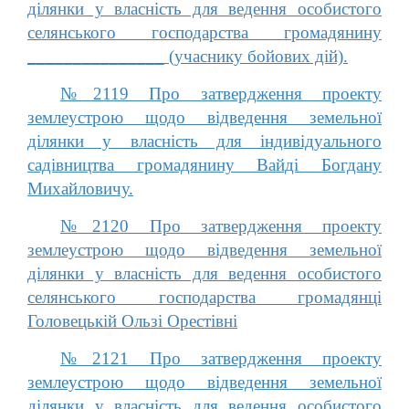
ділянки у власність для ведення особистого
селянського господарства громадянину
_______________ (учаснику бойових дій).
№2119 Про затвердження проекту
землеустрою щодо відведення земельної
ділянки у власність для індивідуального
садівництва громадянину Вайді Богдану
Михайловичу.
№2120 Про затвердження проекту
землеустрою щодо відведення земельної
ділянки у власність для ведення особистого
селянського господарства громадянці
Головецькій Ользі Орестівні
№2121 Про затвердження проекту
землеустрою щодо відведення земельної
ділянки у власність для ведення особистого