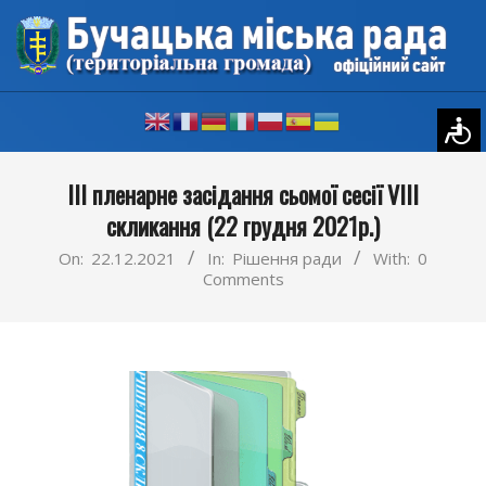
Skip
to
content
Primary
ІІІ пленарне засідання сьомої сесії VIII
Navigation
скликання (22 грудня 2021р.)
Menu
On:
22.12.2021
In:
Рішення ради
With:
0
Comments