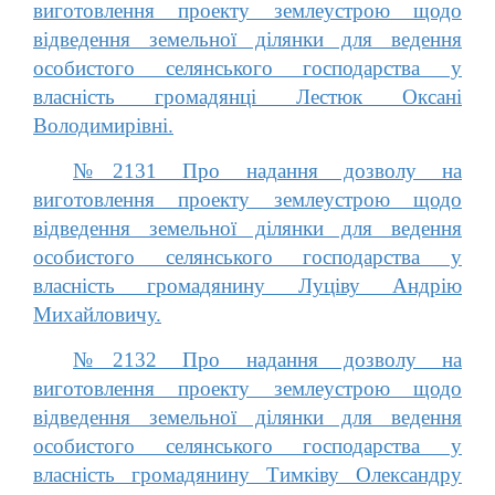
виготовлення проекту землеустрою щодо
відведення земельної ділянки для ведення
особистого селянського господарства у
власність громадянці Лестюк Оксані
Володимирівні.
№2131 Про надання дозволу на
виготовлення проекту землеустрою щодо
відведення земельної ділянки для ведення
особистого селянського господарства у
власність громадянину Луціву Андрію
Михайловичу.
№2132 Про надання дозволу на
виготовлення проекту землеустрою щодо
відведення земельної ділянки для ведення
особистого селянського господарства у
власність громадянину Тимківу Олександру