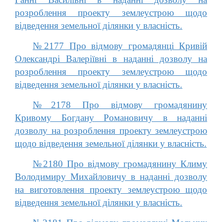
розроблення проекту землеустрою щодо
відведення земельної ділянки у власність.
№2177 Про відмову громадянці Кривій
Олександрі Валеріївні в наданні дозволу на
розроблення проекту землеустрою щодо
відведення земельної ділянки у власність.
№2178 Про відмову громадянину
Кривому Богдану Романовичу в наданні
дозволу на розроблення проекту землеустрою
щодо відведення земельної ділянки у власність.
№2180 Про відмову громадянину Климу
Володимиру Михайловичу в наданні дозволу
на виготовлення проекту землеустрою щодо
відведення земельної ділянки у власність.