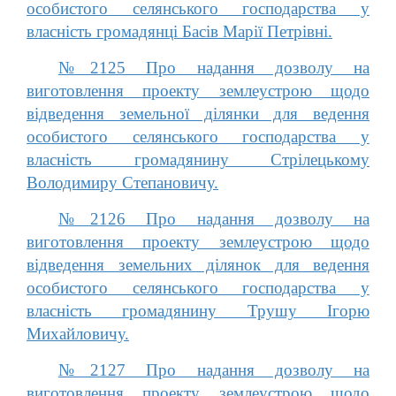
особистого селянського господарства у
власність громадянці Басів Марії Петрівні.
№2125 Про надання дозволу на
виготовлення проекту землеустрою щодо
відведення земельної ділянки для ведення
особистого селянського господарства у
власність громадянину Стрілецькому
Володимиру Степановичу.
№2126 Про надання дозволу на
виготовлення проекту землеустрою щодо
відведення земельних ділянок для ведення
особистого селянського господарства у
власність громадянину Трушу Ігорю
Михайловичу.
№2127 Про надання дозволу на
виготовлення проекту землеустрою щодо