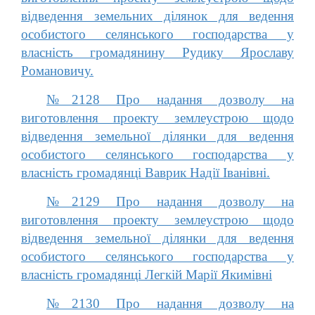
відведення земельних ділянок для ведення
особистого селянського господарства у
власність громадянину Рудику Ярославу
Романовичу.
№2128 Про надання дозволу на
виготовлення проекту землеустрою щодо
відведення земельної ділянки для ведення
особистого селянського господарства у
власність громадянці Ваврик Надії Іванівні.
№2129 Про надання дозволу на
виготовлення проекту землеустрою щодо
відведення земельної ділянки для ведення
особистого селянського господарства у
власність громадянці Легкій Марії Якимівні
№2130 Про надання дозволу на