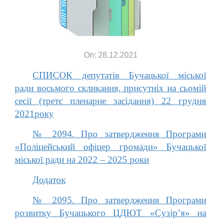
On: 28.12.2021
СПИСОК депутатів Бучацької міської
ради воcьмого скликання, присутніх на сьомій
сесії (третє пленарне засідання) 22 грудня
2021року
№ 2094. Про затвердження Програми
«Поліцейський офіцер громади» Бучацької
міської ради на 2022 – 2025 роки
Додаток
№ 2095. Про затвердження Програми
розвитку Бучацького ЦДЮТ «Сузір’я» на