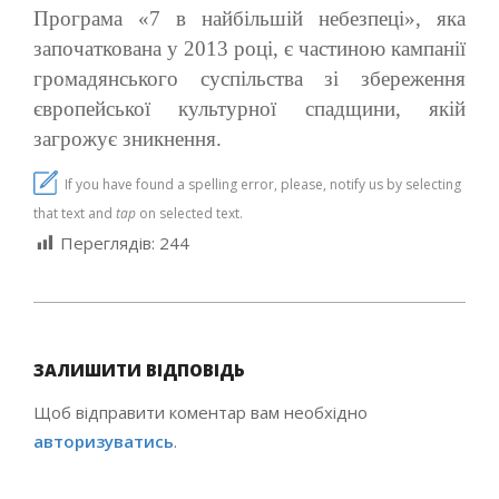
Програма «7 в найбільшій небезпеці», яка
започаткована у 2013 році, є частиною кампанії
громадянського суспільства зі збереження
європейської культурної спадщини, якій
загрожує зникнення.
If you have found a spelling error, please, notify us by selecting
that text and
tap
on selected text.
Переглядів:
244
2021-
12-
ЗАЛИШИТИ ВІДПОВІДЬ
14
Щоб відправити коментар вам необхідно
авторизуватись
.