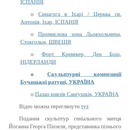
ІСПАНІЯ
o
Синагога в Іхарі / Церква св.
Антонія, Іхар, ІСПАНІЯ
o
Промислова зона Льовхольмена,
Стокгольм, ШВЕЦІЯ
o
Форт Кревекер, Ден Бош,
НІДЕРЛАНДИ
o
Скульптурні композиції
Бучацької ратуші, УКРАЇНА
o
Палац князів Санґушків, УКРАЇНА
Відео можна переглянути
тут
.
Подання скульптур геніального митця
Йоганна Георга Пінзеля, представника пізнього