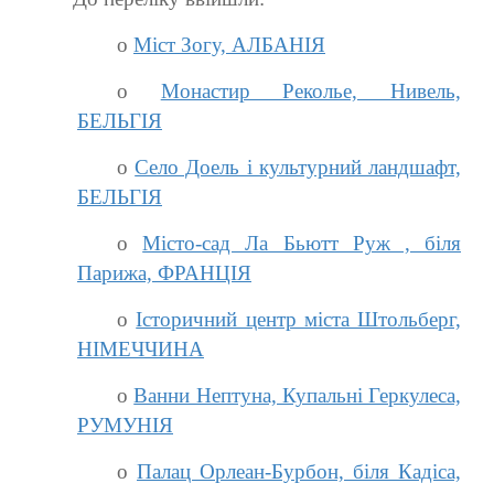
o
Міст Зогу, АЛБАНІЯ
o
Монастир Реколье, Нивель,
БЕЛЬГІЯ
o
Село Доель і культурний ландшафт,
БЕЛЬГІЯ
o
Місто-сад Ла Бьютт Руж , біля
Парижа, ФРАНЦІЯ
o
Історичний центр міста Штольберг,
НІМЕЧЧИНА
o
Ванни Нептуна, Купальні Геркулеса,
РУМУНІЯ
o
Палац Орлеан-Бурбон, біля Кадіса,