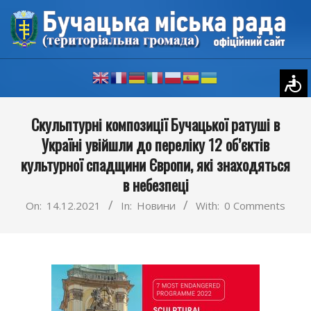
Skip
to
content
Primary
Скульптурні композиції Бучацької ратуші в
Navigation
Україні увійшли до переліку 12 об’єктів
Menu
культурної спадщини Європи, які знаходяться
в небезпеці
On:
14.12.2021
In:
Новини
With:
0 Comments