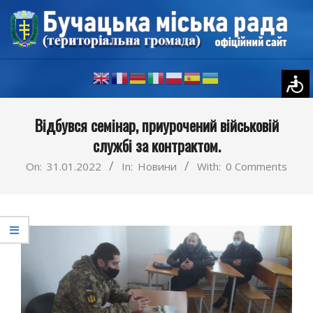
Skip
to
content
Primary
Відбувся семінар, приурочений військовій
Navigation
службі за контрактом.
Menu
On:
31.01.2022
In:
Новини
With:
0 Comments