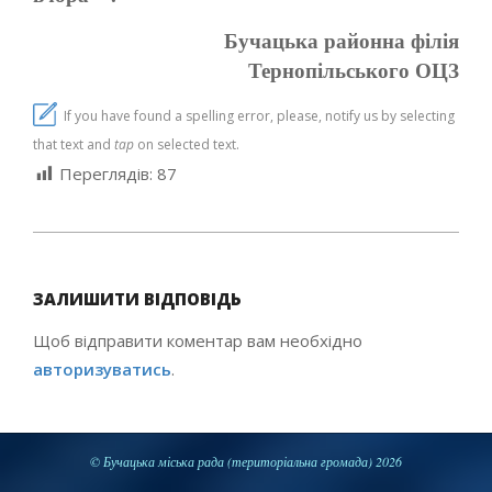
Бучацька районна філія
Тернопільського ОЦЗ
If you have found a spelling error, please, notify us by selecting
that text and
tap
on selected text.
Переглядів:
87
2022-
01-
ЗАЛИШИТИ ВІДПОВІДЬ
31
Щоб відправити коментар вам необхідно
авторизуватись
.
© Бучацька міська рада (територіальна громада) 2026