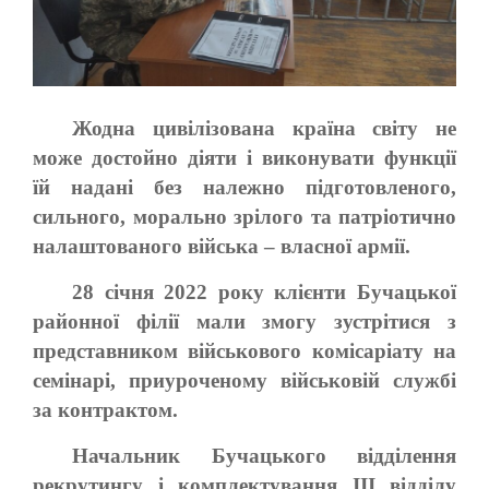
Жодна цивілізована країна світу не
може достойно діяти і виконувати функції
їй надані без належно підготовленого,
сильного, морально зрілого та патріотично
налаштованого війська – власної армії.
28 січня 2022 року клієнти Бучацької
районної філії мали змогу зустрітися з
представником військового комісаріату на
семінарі, приуроченому військовій службі
за контрактом.
Начальник Бучацького відділення
рекрутингу і комплектування III відділу