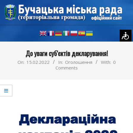
Skip
to
content
Primary
До уваги суб’єктів декларування!
Navigation
Menu
On:
15.02.2022
In:
Оголошення
With:
0
Comments