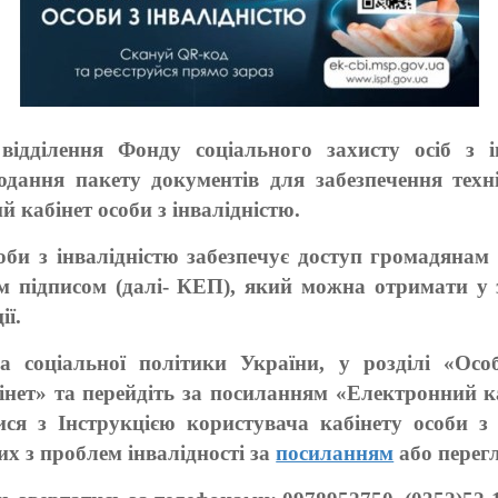
 відділення Фонду соціального захисту осіб з 
одання пакету документів для забезпечення тех
й кабінет особи з інвалідністю.
оби з інвалідністю забезпечує доступ громадянам 
 підписом (далі- КЕП), який можна отримати у 
ії.
а соціальної політики України, у розділі «Особ
нет» та перейдіть за посиланням «Електронний ка
я з Інструкцією користувача кабінету особи з 
х з проблем інвалідності за
посиланням
або перег