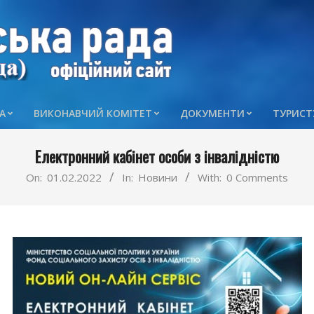
А
ВИКОНАВЧИЙ КОМІТЕТ
ДОКУМЕНТИ
ТУРИСТ
Primary
Navigation
Електронний кабінет особи з інвалідністю
Menu
On:
01.02.2022
In:
Новини
With:
0 Comments