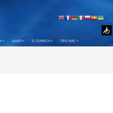
У
ЦНАП
Е-СЕРВІСИ
ПРО НАС