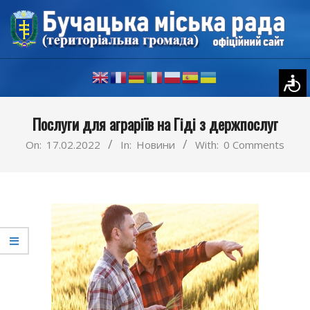
Skip
to
content
Primary
Послуги для аграріїв на Гіді з держпослуг
Navigation
Menu
On:
17.02.2022
In:
Новини
With:
0 Comments