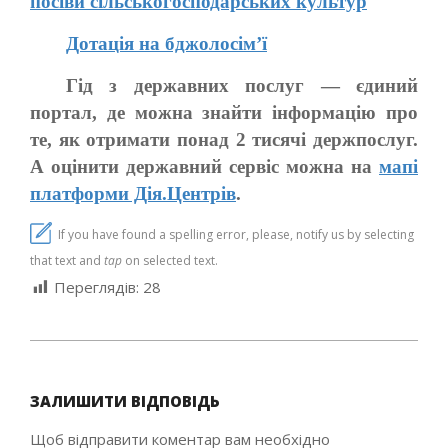
посіви сільськогосподарських культур
Дотація на бджолосім’ї
Гід з державних послуг — єдиний
портал, де можна знайти інформацію про
те, як отримати понад 2 тисячі держпослуг.
А оцінити державний сервіс можна на
мапі
платформи Дія.Центрів
.
If you have found a spelling error, please, notify us by selecting
that text and
tap
on selected text.
Переглядів:
28
2022-
02-
ЗАЛИШИТИ ВІДПОВІДЬ
17
Щоб відправити коментар вам необхідно