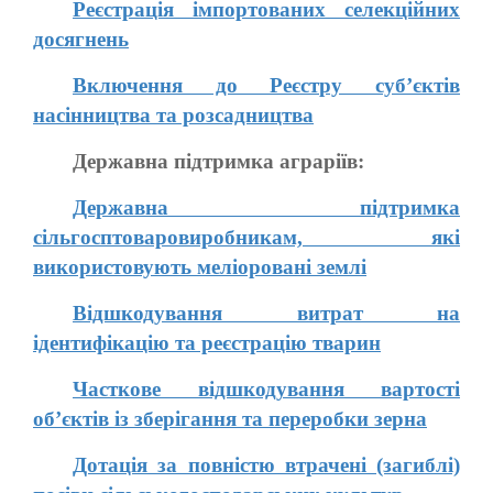
Реєстрація імпортованих селекційних
досягнень
Включення до Реєстру суб’єктів
насінництва та розсадництва
Державна підтримка аграріїв:
Державна підтримка
сільгосптоваровиробникам, які
використовують меліоровані землі
Відшкодування витрат на
ідентифікацію та реєстрацію тварин
Часткове відшкодування вартості
об’єктів із зберігання та переробки зерна
Дотація за повністю втрачені (загиблі)