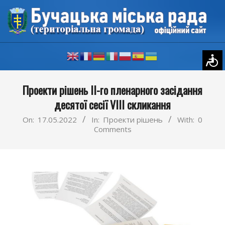
Skip
to
content
Primary
Проекти рішень II-го пленарного засідання
Navigation
десятої сесії VIII скликання
Menu
On:
17.05.2022
In:
Проекти рішень
With:
0
Comments