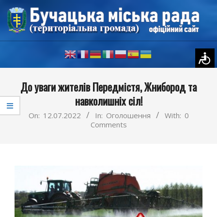
Skip
to
content
Primary
До уваги жителів Передмістя, Жнибород та
Navigation
навколишніх сіл!
Menu
On:
12.07.2022
In:
Оголошення
With:
0
Comments