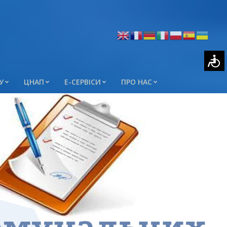
У
ЦНАП
Е-СЕРВІСИ
ПРО НАС