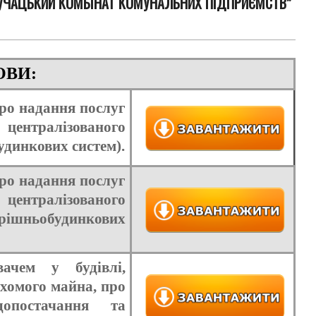
УЧАЦЬКИЙ КОМБІНАТ КОМУНАЛЬНИХ ПІДПРИЄМСТВ”
ОВИ:
про надання послуг
ентралізованого
удинкових систем).
про надання послуг
ентралізованого
рішньобудинкових
ачем у будівлі,
ухомого майна, про
допостачання та