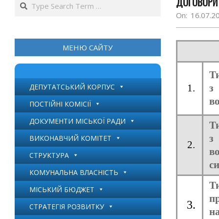
ДОГОВОРИ
Search
On:
16.07.2
МЕНЮ САЙТУ
Т
ДЕПУТАТСЬКИЙ КОРПУС
1.
з
во
ПОСТІЙНІ КОМІСІЇ
ДОКУМЕНТИ МІСЬКОЇ РАДИ
Т
з
ВИКОНАВЧИЙ КОМІТЕТ
2.
в
СТРУКТУРА
си
КОМУНАЛЬНА ВЛАСНІСТЬ
Т
МІСЬКИЙ БЮДЖЕТ
п
3.
СТРАТЕГІЯ РОЗВИТКУ
н