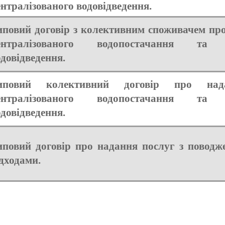
нтралізованого водовідведення.
иповий договір з колективним споживачем про
ентралізованого водопостачання та ц
довідведення.
иповий колективний договір про на
ентралізованого водопостачання та ц
довідведення.
иповий договір про надання послуг з поводж
дходами.