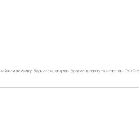
найшли помилку, будь ласка, виділіть фрагмент тексту та натисніть
Ctrl+Ent