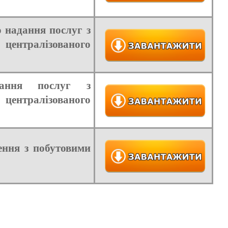
 надання послуг з
ентралізованого
дання послуг з
ентралізованого
ення з побутовими