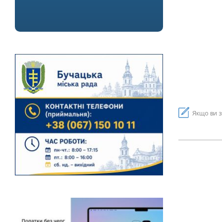
Якщо ви з
2021-
07-
16