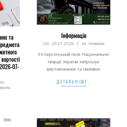
Інформація
них та
2026-
 предмета
On:
29.07.2026
In:
Новини
07-
джетного
34 Херсонський полк Національної
29
 вартості
гвардії України запрошує
2026-07-
вмотивованих та сміливих
ДЕТАЛЬНІШЕ…
In:
івель
…