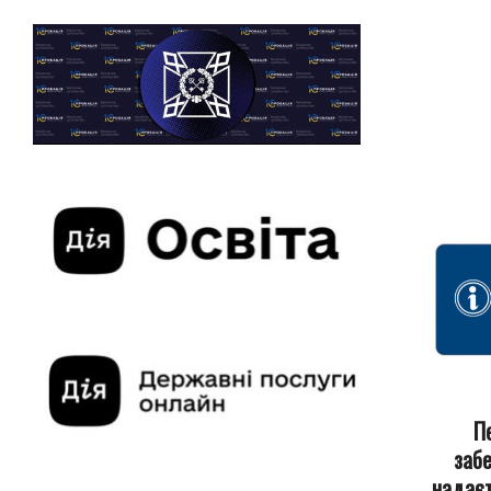
П
забе
надаєт