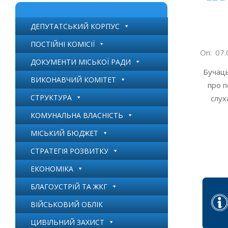
ДЕПУТАТСЬКИЙ КОРПУС
ПОСТІЙНІ КОМІСІЇ
2026-
On:
07.
ДОКУМЕНТИ МІСЬКОЇ РАДИ
08-
Бучаць
07
ВИКОНАВЧИЙ КОМІТЕТ
про 
СТРУКТУРА
слух
КОМУНАЛЬНА ВЛАСНІСТЬ
МІСЬКИЙ БЮДЖЕТ
СТРАТЕГІЯ РОЗВИТКУ
ЕКОНОМІКА
БЛАГОУСТРІЙ ТА ЖКГ
ВІЙСЬКОВИЙ ОБЛІК
ЦИВІЛЬНИЙ ЗАХИСТ