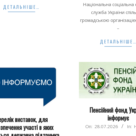
Національна соціальна 
ДЕТАЛЬНІШЕ…
29
служба України cпіл
громадською організаці
–
ДЕТАЛЬНІШЕ
Пенсійний фонд Ук
інформує
ерелік виставок, для
2026-
зпечення участі в яких
On:
28.07.2026
In:
07-
ься державна підтримка