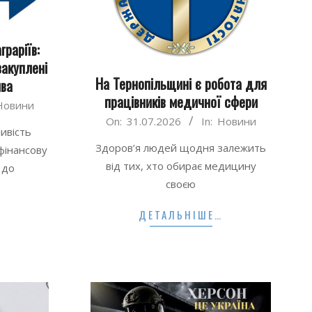
раріїв:
закуплені
На Тернопільщині є робота для
ива
працівників медичної сфери
Новини
2026-
On:
31.07.2026
In:
Новини
ивість
07-
Здоров’я людей щодня залежить
фінансову
31
від тих, хто обирає медицину
 до
своєю
…
ДЕТАЛЬНІШЕ…