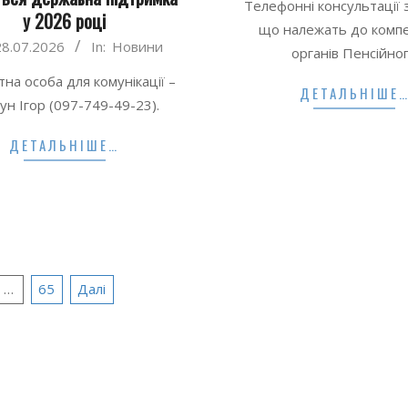
Телефонні консультації 
28
у 2026 році
що належать до компе
28.07.2026
In:
Новини
органів Пенсійно
тна особа для комунікації –
ДЕТАЛЬНІШЕ
ун Ігор (097-749-49-23).
ДЕТАЛЬНІШЕ…
я
…
65
Далі