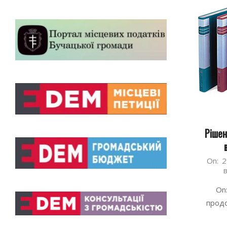
Рішен
2026-
On:
2
07-
29
On
продо