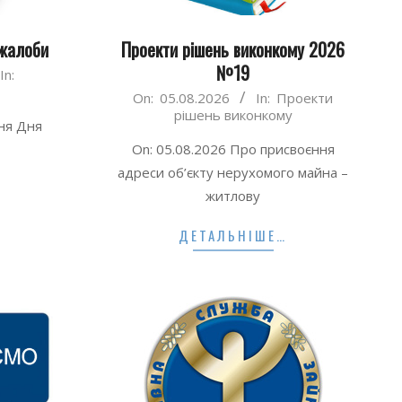
жалоби
Проекти рішень виконкому 2026
№19
In:
2026-
On:
05.08.2026
In:
Проекти
рішень виконкому
08-
ня Дня
05
On: 05.08.2026 Про присвоєння
адреси об’єкту нерухомого майна –
…
житлову
ДЕТАЛЬНІШЕ…