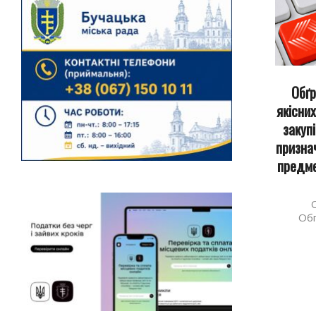
Обґр
якісни
закуп
признач
предме
2026-
Обґ
07-
31