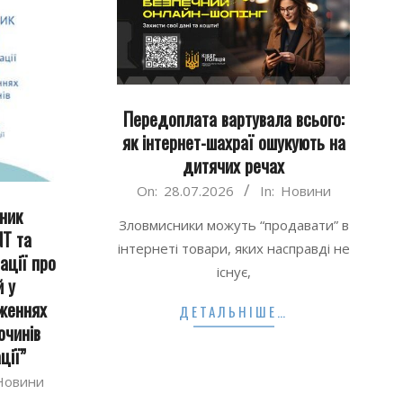
Передоплата вартувала всього:
як інтернет-шахраї ошукують на
дитячих речах
2026-
On:
28.07.2026
In:
Новини
ник
07-
Зловмисники можуть “продавати” в
NT та
28
інтернеті товари, яких насправді не
ації про
існує,
й у
женнях
ДЕТАЛЬНІШЕ…
очинів
ції”
Новини