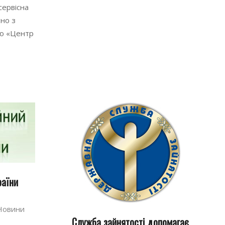
сервісна
ьно з
єю «Центр
…
раїни
Новини
Служба зайнятості допомагає