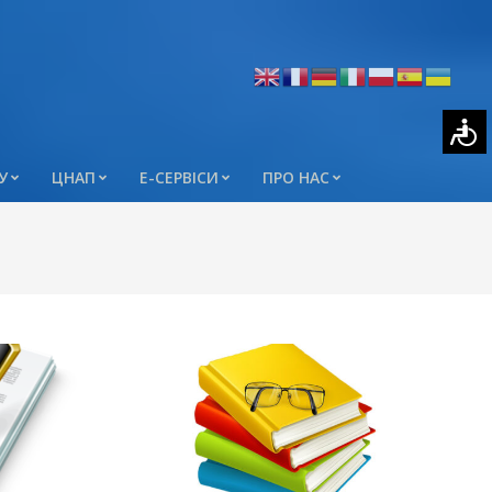
У
ЦНАП
Е-СЕРВІСИ
ПРО НАС