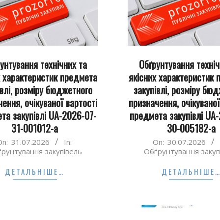
унтування технічних та
Обґрунтування техніч
х характеристик предмета
якісних характеристик
івлі, розміру бюджетного
закупівлі, розміру бю
ення, очікуваної вартості
призначення, очікуваної
та закупівлі UA-2026-07-
предмета закупівлі UA-
31-001012-а
30-005182-а
2026-
On:
31.07.2026
In:
On:
30.07.2026
рунтування закупівель
Обґрунтування закуп
07-
30
ДЕТАЛЬНІШЕ…
ДЕТАЛЬНІШЕ