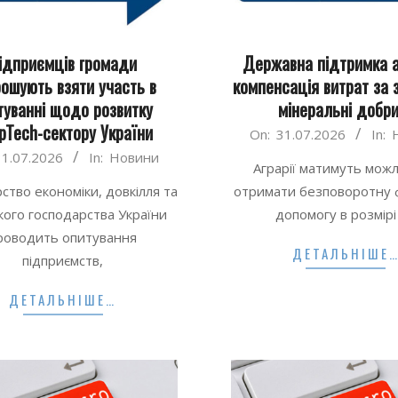
ідприємців громади
Державна підтримка аг
ошують взяти участь в
компенсація витрат за 
туванні щодо розвитку
мінеральні добр
pTech-сектору України
2026-
On:
31.07.2026
In:
07-
31.07.2026
In:
Новини
Аграрії матимуть можл
31
рство економіки, довкілля та
отримати безповоротну 
кого господарства України
допомогу в розмірі
роводить опитування
ДЕТАЛЬНІШЕ
підприємств,
ДЕТАЛЬНІШЕ…