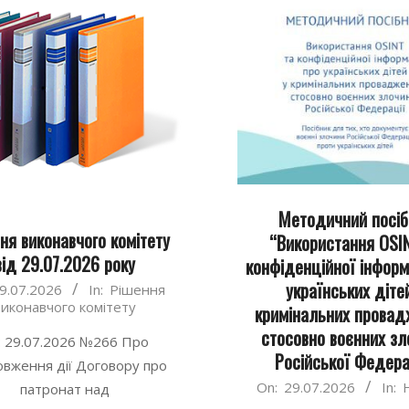
Методичний посіб
ня виконавчого комітету
“Використання OSI
від 29.07.2026 року
конфіденційної інформ
українських діте
9.07.2026
In:
Рішення
виконавчого комітету
кримінальних провад
стосовно воєнних зл
: 29.07.2026 №266 Про
Російської Федера
вження дії Договору про
2026-
On:
29.07.2026
In:
патронат над
07-