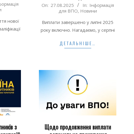
формація
2025-
On:
27.08.2025
In:
Інформація
и
для ВПО
,
Новини
08-
27
тя нової
Виплати завершено у липні 2025
аліфікації
року включно. Нагадаємо, у серпні
ДЕТАЛЬНІШЕ…
…
пників з
Щодо продовження виплати