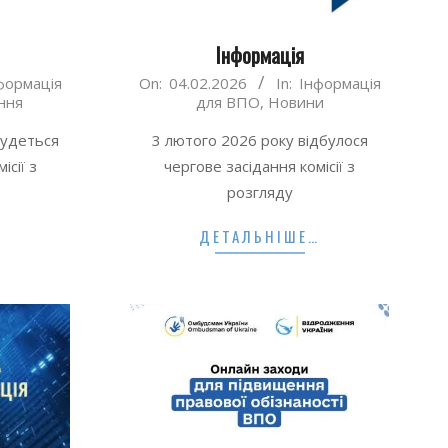
Інформація
2026-
формація
On:
04.02.2026
In:
Інформація
ння
для ВПО
,
Новини
02-
04
будеться
3 лютого 2026 року відбулося
ісії з
чергове засідання комісії з
розгляду
…
ДЕТАЛЬНІШЕ…