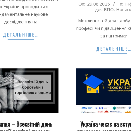
2025-
On:
29.08.2025
In:
Ін
к України проводиться
для ВПО
,
Новин
08-
ндаментальне наукове
29
Можливостей для здобут
дослідження на
професії чи підвищення кв
ДЕТАЛЬНІШЕ…
за підтримки
ДЕТАЛЬНІШЕ
ипня – Всесвітній день
Україна чекає на всту