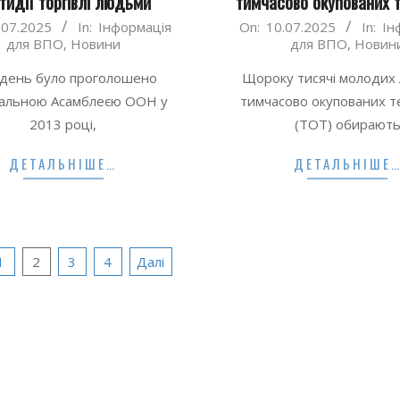
тидії торгівлі людьми
тимчасово окупованих т
2025-
.07.2025
In:
Інформація
On:
10.07.2025
In:
Ін
для ВПО
,
Новини
для ВПО
,
Новин
07-
10
день було проголошено
Щороку тисячі молодих
альною Асамблеєю ООН у
тимчасово окупованих т
2013 році,
(ТОТ) обирают
ДЕТАЛЬНІШЕ…
ДЕТАЛЬНІШЕ
я
1
2
3
4
Далі