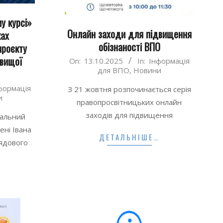
у курсі»
Онлайн заходи для підвищення
ках
обізнаності ВПО
проєкту
 вищої
2025-
On:
13.10.2025
In:
Інформація
для ВПО
,
Новини
10-
13
формація
З 21 жовтня розпочинається серія
и
правопросвітницьких онлайн
заходів для підвищення
нальний
ені Івана
ДЕТАЛЬНІШЕ…
ядового
…