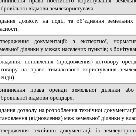
рипинення права постійного користування земель
бровільної відмови землекористувача.
адання дозволу на поділ та об’єднання земельних 
асності.
атвердження документації: з експертної, нормати
мельної ділянки у межах населених пунктів; з бонітува
ладання, поновлення (продовження) договору оренд
оговору на право тимчасового користування землею
енди).
рипинення права оренди земельної ділянки або
бровільної відмови орендаря.
дання дозволу на розроблення технічної документаці
тановлення (відновлення) меж земельної ділянки у влас
атвердження технічної документації із землеустро