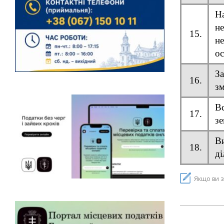
Н
н
15.
не
ос
З
16.
зм
В
17.
зе
Ви
18.
ді
Якщо ви з
2021-