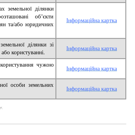
ах земельної ділянки
озташовані об’єкти
Інформаційна картка
дян та/або юридичних
земельної ділянки зі
Інформаційна картк
а
 або користуванні.
 користування чужою
Інформаційна картка
чної особи земельних
Інформаційна картк
а
er
.