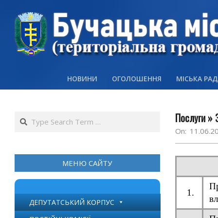
Skip
to
content
НОВИНИ
ОГОЛОШЕННЯ
МІСЬКА РАД
Послуги »
Search
On:
11.06.2
МЕНЮ САЙТУ
Пр
1.
вл
ДЕПУТАТСЬКИЙ КОРПУС