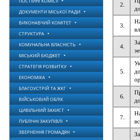
П
ПОСТІЙНІ КОМІСІЇ
2.
до
ДОКУМЕНТИ МІСЬКОЇ РАДИ
Н
ВИКОНАВЧИЙ КОМІТЕТ
3.
вл
СТРУКТУРА
З
КОМУНАЛЬНА ВЛАСНІСТЬ
4.
зе
МІСЬКИЙ БЮДЖЕТ
Ук
СТРАТЕГІЯ РОЗВИТКУ
5.
д
ЕКОНОМІКА
ор
БЛАГОУСТРІЙ ТА ЖКГ
П
6.
ВІЙСЬКОВИЙ ОБЛІК
до
ЦИВІЛЬНИЙ ЗАХИСТ
На
7.
ПУБЛІЧНІ ЗАКУПІВЛІ
вс
ЗВЕРНЕННЯ ГРОМАДЯН
З