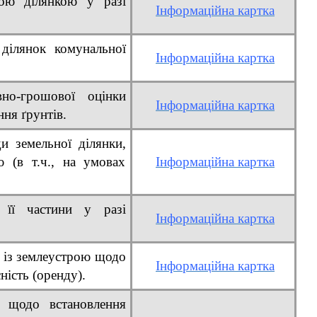
ною ділянкою у разі
Інформаційна картка
ділянок комунальної
Інформаційна картка
вно-грошової оцінки
Інформаційна картка
ння ґрунтів.
и земельної ділянки,
 (в т.ч., на умовах
Інформаційна картка
 її частини у разі
Інформаційна картка
ї із землеустрою щодо
Інформаційна картка
ність (оренду).
ю щодо встановлення