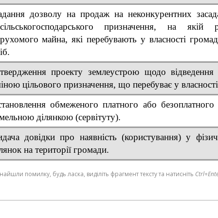
адання дозволу на продаж на неконкурентних засад
есільськогосподарського призначення, на якій р
рухомого майна, які перебувають у власності грома
іб.
атвердження проекту землеустрою щодо відведення 
іною цільового призначення, що перебуває у власності
становлення обмеженого платного або безоплатного
мельною ділянкою (сервітуту).
дача довідки про наявність (користування) у фізи
лянок на території громади.
найшли помилку, будь ласка, виділіть фрагмент тексту та натисніть
Ctrl+Ent