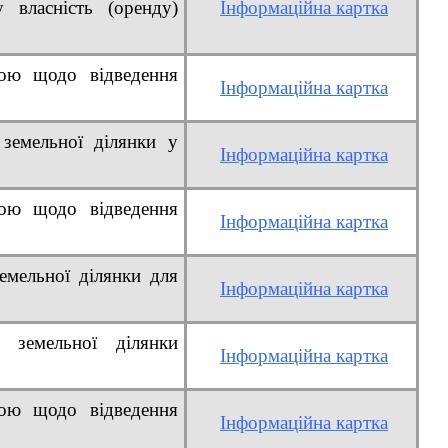
 власність (оренду)
Інформаційна картка
рою щодо відведення
Інформаційна картка
земельної ділянки у
Інформаційна картка
рою щодо відведення
Інформаційна картка
емельної ділянки для
Інформаційна картк
а
 земельної ділянки
Інформаційна картка
рою щодо відведення
Інформаційна картк
а