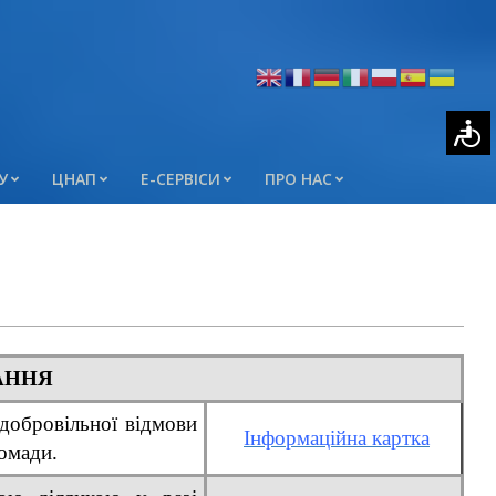
У
ЦНАП
Е-СЕРВІСИ
ПРО НАС
АННЯ
 добровільної відмови
Інформаційна картка
ромади.