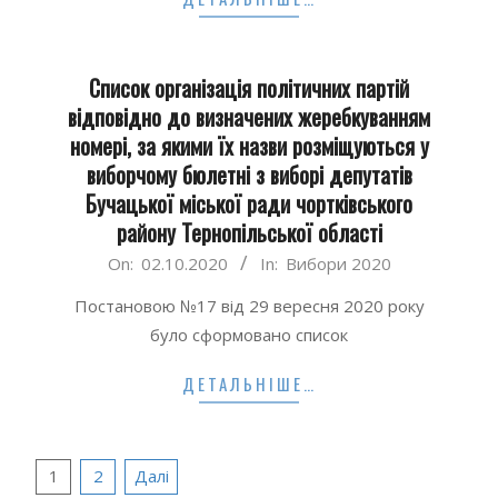
Список організація політичних партій
відповідно до визначених жеребкуванням
номері, за якими їх назви розміщуються у
виборчому бюлетні з виборі депутатів
Бучацької міської ради чортківського
району Тернопільської області
2020-
On:
02.10.2020
In:
Вибори 2020
10-
Постановою №17 від 29 вересня 2020 року
02
було сформовано список
ДЕТАЛЬНІШЕ…
Пагінація
1
2
Далі