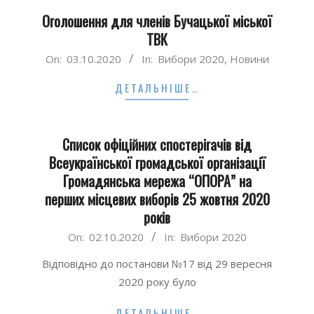
Оголошення для членів Бучацької міської
ТВК
2020-
On:
03.10.2020
In:
Вибори 2020
,
Новини
10-
ДЕТАЛЬНІШЕ…
03
Список офіційних спостерігачів від
Всеукраїнської громадської організації
Громадянська мережа “ОПОРА” на
перших місцевих виборів 25 жовтня 2020
років
2020-
On:
02.10.2020
In:
Вибори 2020
10-
Відповідно до постанови №17 від 29 вересня
02
2020 року було
ДЕТАЛЬНІШЕ…