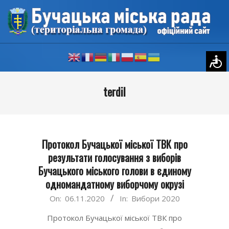
Skip
to
content
Primary
terdil
Navigation
Menu
Протокол Бучацької міської ТВК про
результати голосування з виборів
Бучацького міського голови в єдиному
одномандатному виборчому окрузі
2020-
On:
06.11.2020
In:
Вибори 2020
11-
Протокол Бучацької міської ТВК про
06