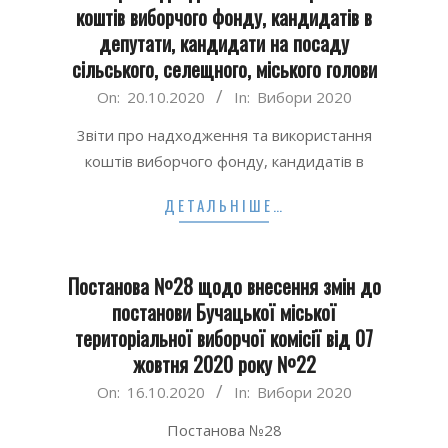
коштів виборчого фонду, кандидатів в
депутати, кандидати на посаду
сільського, селещного, міського голови
2020-
On:
20.10.2020
In:
Вибори 2020
10-
3віти про надходження та використання
20
коштів виборчого фонду, кандидатів в
ДЕТАЛЬНІШЕ…
Постанова №28 щодо внесення змін до
постанови Бучацької міської
територіальної виборчої комісії від 07
жовтня 2020 року №22
2020-
On:
16.10.2020
In:
Вибори 2020
10-
Постанова №28
16