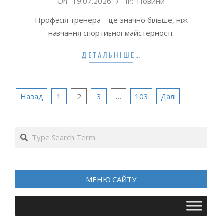
On:
19.07.2026
In:
Новини
07-
Професія тренера – це значно більше, ніж
19
навчання спортивної майстерності.
ДЕТАЛЬНІШЕ…
Пагінація
Назад
1
2
3
…
103
Далі
записів
Search
МЕНЮ САЙТУ