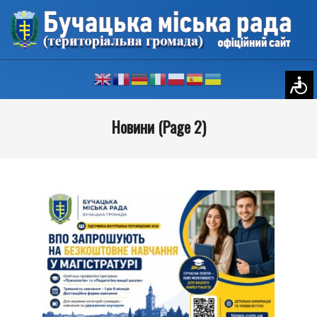
Skip
to
content
Primary
Новини
(Page 2)
Navigation
Menu