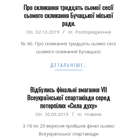
Про скликання тридцять сьомої сесії
сьомого скликання Бучацької міської
ради.
2019-
On:
02.10.2019
In:
Розпорядження
10-
№ 40. Про скликання тридцять сьомої сесії
02
сьомого скликання Бучацької
ДЕТАЛЬНІШЕ…
Відбулись фінальні змагання VII
Всеукраїнської спартакіади серед
потерпілих «Сила духу»
2019-
On:
20.09.2019
In:
Новини
09-
З 18 по 20 вересня пройшов фінал сьомої
20
Всеукраїнської спартакіади