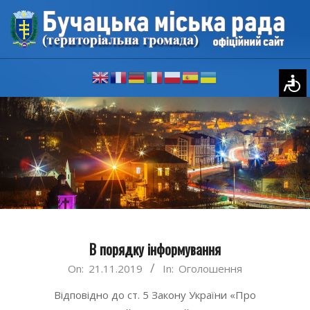
Skip
to
content
Primary
Navigation
Menu
В порядку інформування
2019-
On:
21.11.2019
In:
Оголошення
11-
Відповідно до ст. 5 Закону України «Про
21