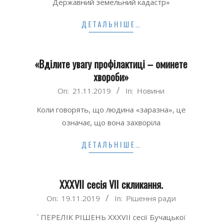
Державний земельний кадастр»
ДЕТАЛЬНІШЕ…
«Вділите увагу профілактиці – оминете
хвороби»
2019-
On:
21.11.2019
In:
Новини
11-
Коли говорять, що людина «заразна», це
21
означає, що вона захворіла
ДЕТАЛЬНІШЕ…
XXXVII сесія VII скликання.
2019-
On:
19.11.2019
In:
Рішення ради
11-
` ПЕРЕЛІК РІШЕНЬ XXXVII сесії Бучацької