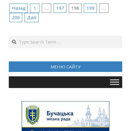
Пагінація
Назад
1
…
197
198
199
…
записів
206
Далі
Search
МЕНЮ САЙТУ