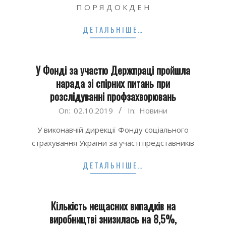
П О Р Я Д О К Д Е Н
07
ДЕТАЛЬНІШЕ…
У Фонді за участю Держпраці пройшла
нарада зі спірних питань при
розслідуванні профзахворювань
2019-
On:
02.10.2019
In:
Новини
10-
У виконавчій дирекції Фонду соціального
02
страхування України за участі представників
ДЕТАЛЬНІШЕ…
Кількість нещасних випадків на
виробництві знизилась на 8,5%,